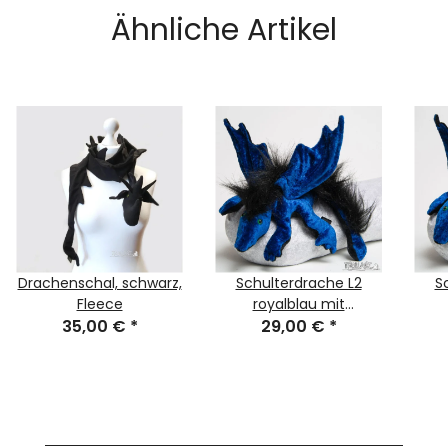
Ähnliche Artikel
Drachenschal, schwarz,
Schulterdrache L2
S
Fleece
royalblau mit
35,00 €
*
Plüschkamm
29,00 €
*