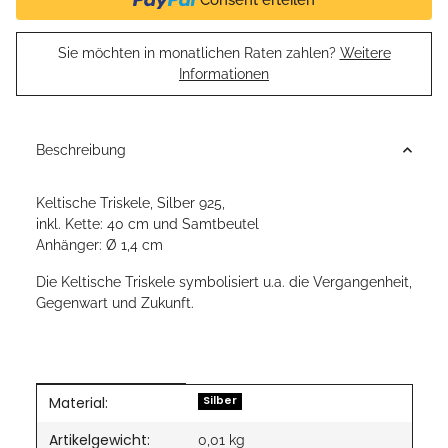
Sie möchten in monatlichen Raten zahlen?
Weitere
Informationen
Beschreibung
Keltische Triskele, Silber 925,
inkl. Kette: 40 cm und Samtbeutel
Anhänger: Ø 1,4 cm
Die Keltische Triskele symbolisiert u.a. die Vergangenheit,
Gegenwart und Zukunft.
Material:
Produkteigenschaft
Wert
Silber
Artikelgewicht:
0,01
kg