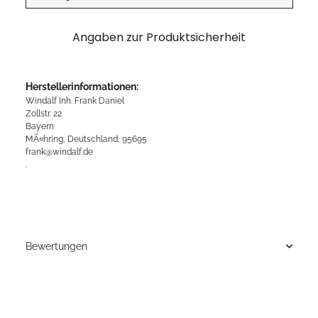
Angaben zur Produktsicherheit
Herstellerinformationen:
Windalf Inh. Frank Daniel
Zollstr. 22
Bayern
MÃ¤hring, Deutschland, 95695
frank@windalf.de
.
Bewertungen